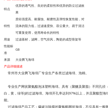
优异的透气性、良好的柔软性和优异的防尘过滤效
特点
果
质轻强度高、耐腐蚀、耐磨性及弹性恢复性能，对
特性
流体的阻力低，过滤速度快、容尘量大、易于清洁
可重复使用，使用寿命长的特性
用途
过滤基材，滤网，空气排风，陶瓷的成型骨架等
性能标
GB
准
来源
大业腾飞海绵
产品详细描述
常州市大业腾飞海绵厂专业生产各类过滤海绵、泡棉。
专业生产网状聚氨酯泡沫塑料海绵。具有（聚醚及聚脂）不同孔径（5-1
白，黄，绿等)的过滤海绵。海绵开孔率达到97%以上，并且聚酯型海
能。
过滤海绵产品工艺：爆破法除膜的聚氨酯网状海绵，不仅具有一般网